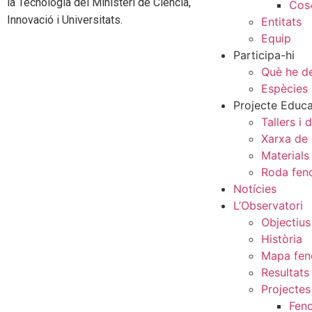
la Tecnologia del Ministeri de Ciència,
Cos
Innovació i Universitats.
Entitats
Equip
Participa-hi
Què he de
Espècies 
Projecte Educa
Tallers i 
Xarxa de
Materials
Roda fen
Notícies
L’Observatori
Objectius
Història
Mapa fen
Resultats
Projectes
Feno