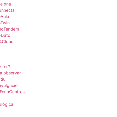
celona
onnecta
oAula
oTwin
noTandem
oDato
4Cloud
 fer?
a observar
tiu
divulgació
 FenoCentres
ològica