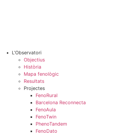
L’Observatori
Objectius
Història
Mapa fenològic
Resultats
Projectes
FenoRural
Barcelona Reconnecta
FenoAula
FenoTwin
PhenoTandem
FenoDato