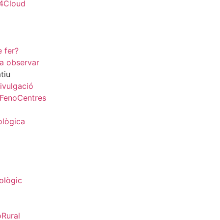
4Cloud
 fer?
a observar
tiu
divulgació
 FenoCentres
ològica
ològic
Rural