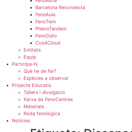
FenoRural
Barcelona Reconnecta
FenoAula
FenoTwin
PhenoTandem
FenoDato
Cos4Cloud
Entitats
Equip
Participa-hi
Què he de fer?
Espècies a observar
Projecte Educatiu
Tallers i divulgació
Xarxa de FenoCentres
Materials
Roda fenològica
Notícies