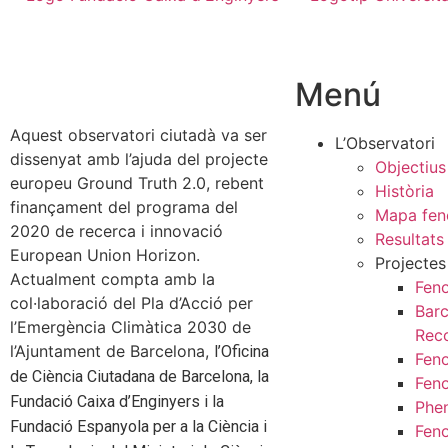
Menú
Aquest observatori ciutadà va ser
L’Observatori
dissenyat amb l’ajuda del projecte
Objectius
europeu Ground Truth 2.0, rebent
Història
finançament del programa del
Mapa fen
2020 de recerca i innovació
Resultats
European Union Horizon.
Projectes
Actualment compta amb la
Feno
col·laboració del Pla d’Acció per
Bar
l’Emergència Climàtica 2030 de
Rec
l’Ajuntament de Barcelona,
l’Oficina
Fen
de Ciència Ciutadana de Barcelona, la
Fen
Fundació Caixa d’Enginyers i la
Phe
Fundació Espanyola per a la Ciència i
Fen