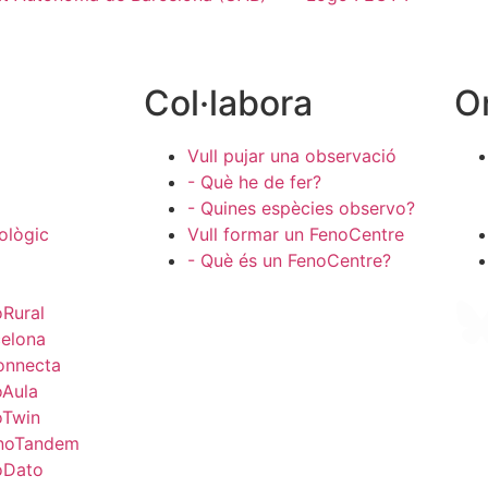
Col·labora
O
Vull pujar una observació
- Què he de fer?
- Quines espècies observo?
ològic
Vull formar un FenoCentre
- Què és un FenoCentre?
Rural
celona
onnecta
oAula
oTwin
noTandem
oDato