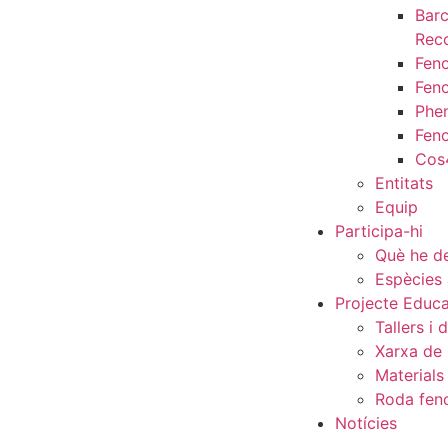
Bar
Rec
Fen
Fen
Phe
Fen
Cos
Entitats
Equip
Participa-hi
Què he de
Espècies 
Projecte Educa
Tallers i 
Xarxa de
Materials
Roda fen
Notícies