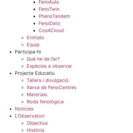
FenoAula
FenoTwin
PhenoTandem
FenoDato
Cos4Cloud
Entitats
Equip
Participa-hi
Què he de fer?
Espècies a observar
Projecte Educatiu
Tallers i divulgació
Xarxa de FenoCentres
Materials
Roda fenològica
Notícies
L’Observatori
Objectius
Història