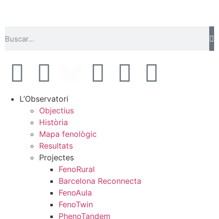
L’Observatori
Objectius
Història
Mapa fenològic
Resultats
Projectes
FenoRural
Barcelona Reconnecta
FenoAula
FenoTwin
PhenoTandem