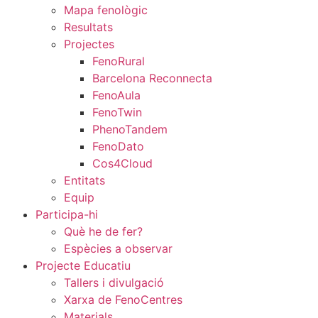
Mapa fenològic
Resultats
Projectes
FenoRural
Barcelona Reconnecta
FenoAula
FenoTwin
PhenoTandem
FenoDato
Cos4Cloud
Entitats
Equip
Participa-hi
Què he de fer?
Espècies a observar
Projecte Educatiu
Tallers i divulgació
Xarxa de FenoCentres
Materials