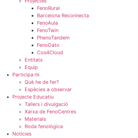
Projectes
FenoRural
Barcelona Reconnecta
FenoAula
FenoTwin
PhenoTandem
FenoDato
Cos4Cloud
Entitats
Equip
Participa-hi
Què he de fer?
Espècies a observar
Projecte Educatiu
Tallers i divulgació
Xarxa de FenoCentres
Materials
Roda fenològica
Notícies