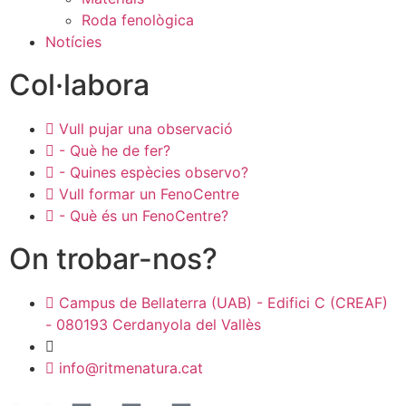
Roda fenològica
Notícies
Col·labora
Vull pujar una observació
- Què he de fer?
- Quines espècies observo?
Vull formar un FenoCentre
- Què és un FenoCentre?
On trobar-nos?
Campus de Bellaterra (UAB) - Edifici C (CREAF)
- 080193 Cerdanyola del Vallès
info@ritmenatura.cat