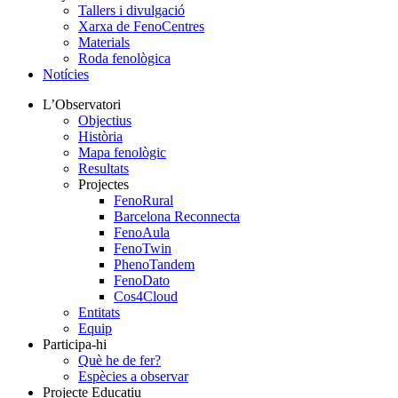
Tallers i divulgació
Xarxa de FenoCentres
Materials
Roda fenològica
Notícies
L’Observatori
Objectius
Història
Mapa fenològic
Resultats
Projectes
FenoRural
Barcelona Reconnecta
FenoAula
FenoTwin
PhenoTandem
FenoDato
Cos4Cloud
Entitats
Equip
Participa-hi
Què he de fer?
Espècies a observar
Projecte Educatiu