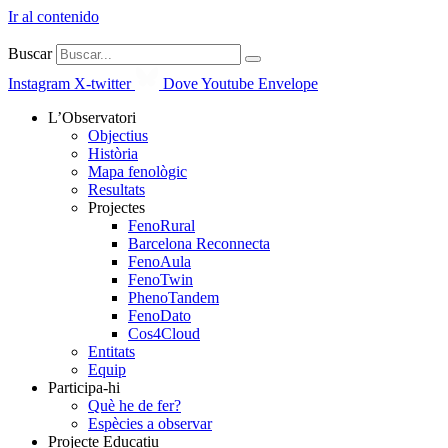
Ir al contenido
Buscar
Instagram
X-twitter
Dove
Youtube
Envelope
L’Observatori
Objectius
Història
Mapa fenològic
Resultats
Projectes
FenoRural
Barcelona Reconnecta
FenoAula
FenoTwin
PhenoTandem
FenoDato
Cos4Cloud
Entitats
Equip
Participa-hi
Què he de fer?
Espècies a observar
Projecte Educatiu