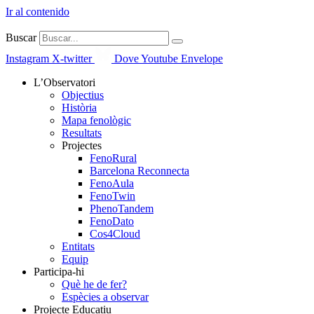
Ir al contenido
Buscar
Instagram
X-twitter
Dove
Youtube
Envelope
L’Observatori
Objectius
Història
Mapa fenològic
Resultats
Projectes
FenoRural
Barcelona Reconnecta
FenoAula
FenoTwin
PhenoTandem
FenoDato
Cos4Cloud
Entitats
Equip
Participa-hi
Què he de fer?
Espècies a observar
Projecte Educatiu