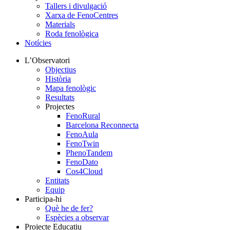
Tallers i divulgació
Xarxa de FenoCentres
Materials
Roda fenològica
Notícies
L’Observatori
Objectius
Història
Mapa fenològic
Resultats
Projectes
FenoRural
Barcelona Reconnecta
FenoAula
FenoTwin
PhenoTandem
FenoDato
Cos4Cloud
Entitats
Equip
Participa-hi
Què he de fer?
Espècies a observar
Projecte Educatiu