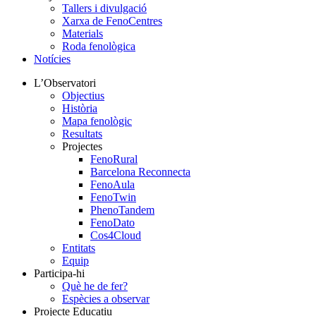
Tallers i divulgació
Xarxa de FenoCentres
Materials
Roda fenològica
Notícies
L’Observatori
Objectius
Història
Mapa fenològic
Resultats
Projectes
FenoRural
Barcelona Reconnecta
FenoAula
FenoTwin
PhenoTandem
FenoDato
Cos4Cloud
Entitats
Equip
Participa-hi
Què he de fer?
Espècies a observar
Projecte Educatiu