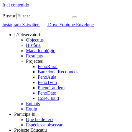
Ir al contenido
Buscar
Instagram
X-twitter
Dove
Youtube
Envelope
L’Observatori
Objectius
Història
Mapa fenològic
Resultats
Projectes
FenoRural
Barcelona Reconnecta
FenoAula
FenoTwin
PhenoTandem
FenoDato
Cos4Cloud
Entitats
Equip
Participa-hi
Què he de fer?
Espècies a observar
Projecte Educatiu