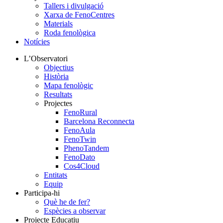
Tallers i divulgació
Xarxa de FenoCentres
Materials
Roda fenològica
Notícies
L’Observatori
Objectius
Història
Mapa fenològic
Resultats
Projectes
FenoRural
Barcelona Reconnecta
FenoAula
FenoTwin
PhenoTandem
FenoDato
Cos4Cloud
Entitats
Equip
Participa-hi
Què he de fer?
Espècies a observar
Projecte Educatiu