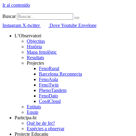
Ir al contenido
Buscar
Instagram
X-twitter
Dove
Youtube
Envelope
L’Observatori
Objectius
Història
Mapa fenològic
Resultats
Projectes
FenoRural
Barcelona Reconnecta
FenoAula
FenoTwin
PhenoTandem
FenoDato
Cos4Cloud
Entitats
Equip
Participa-hi
Què he de fer?
Espècies a observar
Projecte Educatiu