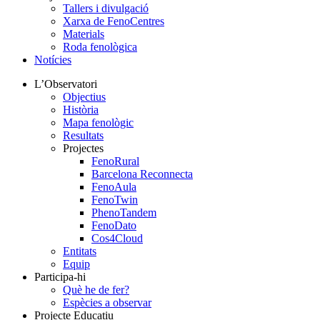
Tallers i divulgació
Xarxa de FenoCentres
Materials
Roda fenològica
Notícies
L’Observatori
Objectius
Història
Mapa fenològic
Resultats
Projectes
FenoRural
Barcelona Reconnecta
FenoAula
FenoTwin
PhenoTandem
FenoDato
Cos4Cloud
Entitats
Equip
Participa-hi
Què he de fer?
Espècies a observar
Projecte Educatiu