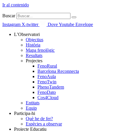
Ir al contenido
Buscar
Instagram
X-twitter
Dove
Youtube
Envelope
L’Observatori
Objectius
Història
Mapa fenològic
Resultats
Projectes
FenoRural
Barcelona Reconnecta
FenoAula
FenoTwin
PhenoTandem
FenoDato
Cos4Cloud
Entitats
Equip
Participa-hi
Què he de fer?
Espècies a observar
Projecte Educatiu